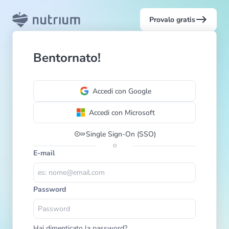
east
Provalo gratis
Bentornato!
Accedi con Google
Accedi con Microsoft
key
Single Sign-On (SSO)
o
E-mail
Password
Hai dimenticato la password?